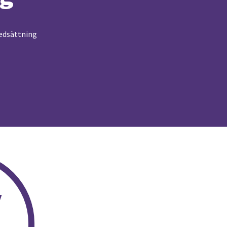
nedsättning
v