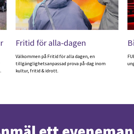
r
Fritid för alla-dagen
B
Välkommen på Fritid för alla dagen, en
FUB
g
tillgänglighetsanpassad prova på-dag inom
un
.
kultur, fritid & idrott.
nmäl ett evenema