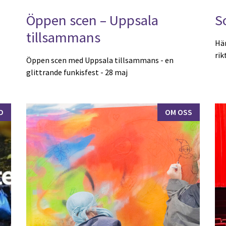
Öppen scen – Uppsala
S
tillsammans
Här
rik
Öppen scen med Uppsala tillsammans - en
glittrande funkisfest - 28 maj
D
OM OSS